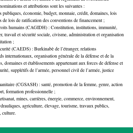
nominations et attributions sont les suivantes :
publiques, économie, budget, monnaie, crédit, domaines, lois
s de lois de ratification des conventions de financement ;
droits humains (CAGIDH) : Constitution, institutions, immunité,
r, travail et sécurité sociale, civisme, administration et organisation
itation ;
écurité (CAEDS) : Burkinabè de l’étranger, relations
ords internationaux, organisation générale de la défense et de la
res, domaines et établissements appartenant aux forces de défense et
rité, supplétifs de l’armée, personnel civil de l’armée, justice
umanitaire (CGSASH) : santé, promotion de la femme, genre, action
rt, formation professionnelle ;
tisanat, mines, carrières, énergie, commerce, environnement,
ydrauliques, agriculture, élevage, tourisme, travaux publics,
 culture.