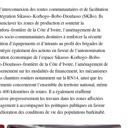
’interconnexion des routes communautaires et de facilitation
 d’intégration Sikasso–Korhogo–Bobo-Dioulasso (SKBo). Ils
ésenclaver les zones de production et soutenir la
fora–frontière de la Côte d’Ivoire, l’aménagement de la
ures socio-communautaires destinées à renforcer la sécurité
sition d’équipements et d’intrants au profit des brigades de
 intègre également des actions en faveur de l’autonomisation
tégration économique de l’espace Sikasso–Korhogo–Bobo-
-Dioulasso–frontière de la Côte d’Ivoire, l’aménagement de
ouvernement sur les modalités de financement, les mécanismes
ns chantiers routiers notamment sur la RN14, ainsi que les
ements concerneront l’ensemble du territoire national, même
 400 kilomètres de routes. Il a également réaffirmé
uivre progressivement les travaux dans les zones affectées
ngagement à accompagner les politiques publiques en faveur
élioration des conditions de vie des populations burkinabè.