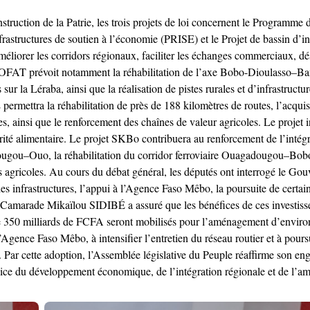
ruction de la Patrie, les trois projets de loi concernent le Programme d
infrastructures de soutien à l’économie (PRISE) et le Projet de bassin
, améliorer les corridors régionaux, faciliter les échanges commerciaux, d
COFAT prévoit notamment la réhabilitation de l’axe Bobo-Dioulasso–Ban
ur la Léraba, ainsi que la réalisation de pistes rurales et d’infrastruct
E permettra la réhabilitation de près de 188 kilomètres de routes, l’acqui
es, ainsi que le renforcement des chaînes de valeur agricoles. Le projet
urité alimentaire. Le projet SKBo contribuera au renforcement de l’in
ougou–Ouo, la réhabilitation du corridor ferroviaire Ouagadougou–Bobo
ues agricoles. Au cours du débat général, les députés ont interrogé le G
des infrastructures, l’appui à l’Agence Faso Mêbo, la poursuite de certai
 Camarade Mikaïlou SIDIBÉ a assuré que les bénéfices de ces investiss
s de 350 milliards de FCFA seront mobilisés pour l’aménagement d’environ
gence Faso Mêbo, à intensifier l’entretien du réseau routier et à pours
 Par cette adoption, l’Assemblée législative du Peuple réaffirme son e
vice du développement économique, de l’intégration régionale et de l’am