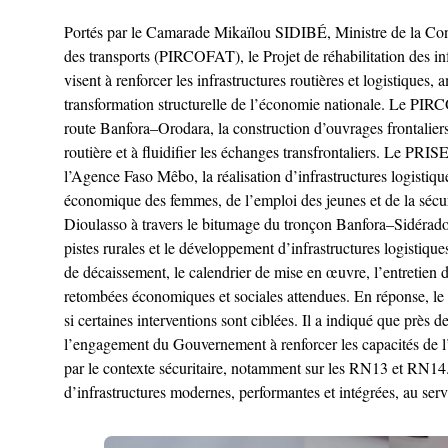
Portés par le Camarade Mikaïlou SIDIBÉ, Ministre de la Const
des transports (PIRCOFAT), le Projet de réhabilitation des 
visent à renforcer les infrastructures routières et logistiques
transformation structurelle de l’économie nationale. Le PIR
route Banfora–Orodara, la construction d’ouvrages frontaliers s
routière et à fluidifier les échanges transfrontaliers. Le PRIS
l’Agence Faso Mêbo, la réalisation d’infrastructures logistiqu
économique des femmes, de l’emploi des jeunes et de la séc
Dioulasso à travers le bitumage du tronçon Banfora–Sidérad
pistes rurales et le développement d’infrastructures logistiq
de décaissement, le calendrier de mise en œuvre, l’entretien 
retombées économiques et sociales attendues. En réponse, le
si certaines interventions sont ciblées. Il a indiqué que prè
l’engagement du Gouvernement à renforcer les capacités de l’A
par le contexte sécuritaire, notamment sur les RN13 et RN14.
d’infrastructures modernes, performantes et intégrées, au ser