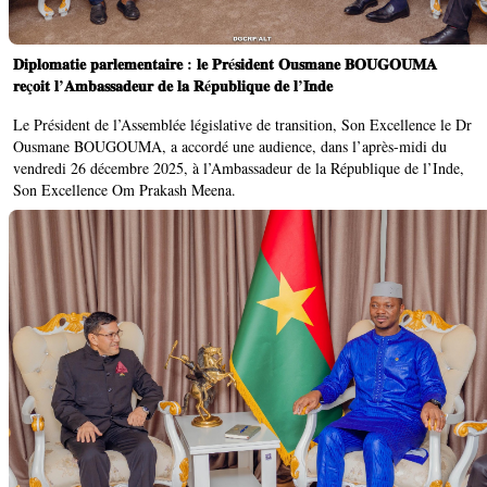
𝐃𝐢𝐩𝐥𝐨𝐦𝐚𝐭𝐢𝐞 𝐩𝐚𝐫𝐥𝐞𝐦𝐞𝐧𝐭𝐚𝐢𝐫𝐞 : 𝐥𝐞 𝐏𝐫é𝐬𝐢𝐝𝐞𝐧𝐭 𝐎𝐮𝐬𝐦𝐚𝐧𝐞 𝐁𝐎𝐔𝐆𝐎𝐔𝐌𝐀
𝐫𝐞ç𝐨𝐢𝐭 𝐥’𝐀𝐦𝐛𝐚𝐬𝐬𝐚𝐝𝐞𝐮𝐫 𝐝𝐞 𝐥𝐚 𝐑é𝐩𝐮𝐛𝐥𝐢𝐪𝐮𝐞 𝐝𝐞 𝐥’𝐈𝐧𝐝𝐞
Le Président de l’Assemblée législative de transition, Son Excellence le Dr
Ousmane BOUGOUMA, a accordé une audience, dans l’après-midi du
vendredi 26 décembre 2025, à l’Ambassadeur de la République de l’Inde,
Son Excellence Om Prakash Meena.