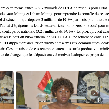
éré cette même année 762,7 milliards de FCFA de revenus pour l'État. C
avour Mining et Lilium Mining, pour reprendre le contrôle de ces actif
riel d'extraction, qui dépasse 3 milliards de FCFA par mois pour la seul
'achat d'équipements lourds (excavatrices, bulldozers, foreuses) pour me
ontrepartie nationale (3,21 milliards de FCFA). Le projet prévoit auss
baisser le coût du kilowattheure de 206 FCFA à une fourchette entre 11
r 100 supplémentaires, prioritairement réservés aux communautés locales
ir. C'est en raison de ces retombées attendues sur la productivité minière
que de change, que les députés ont été motivés à adopter ce projet de loi