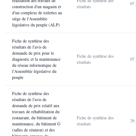
réalisation des travaux de
Fiche de synthèse des
07 
construction d'un magasin et
résultats
d'un complexe de toilettes au
siège de l'Assemblée
législative du peuple (ALP)
Fiche de synthèse des
résultats de l'avis de
demande de prix pour le
Fiche de synthèse des
diagnostic et la maintenance
07 
résultats
du réseau informatique de
l'Assemblée législative du
peuple
Fiche de synthèse des
résultats de l'avis de
demande de prix relatif aux
travaux de réhabilitation du
restaurant, du bâtiment de
Fiche de synthèse des
29 
maintenance, du bâtiment G
résultats
(salles de réunion) et des
bâtiments annexes de