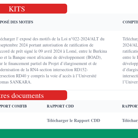
KITS
POSÉ DES MOTIFS
COMPTE
lécharger l' exposé des motifs de la Loi n°022-2024/ALT du
Téléchar
septembre 2024 portant autorisation de ratification de
2024/ALT
Accord de prêt signé le 09 avril 2024 à Lomé, entre le Burkina
ratifica
so et la Banque ouest africaine de développement (BOAD),
entre le
r le financement partiel du Projet d’élargissement et de
développ
dernisation de la RN4-section intersection RD152-
d’élargi
tersection RD40 y compris la voie d’accès à l’Université
intersec
omas SANKARA.
l’Unive
tres documents
PPORT COMFIB
RAPPORT CDD
RAPPOR
Télécharger le Rapport CDD
Télécha