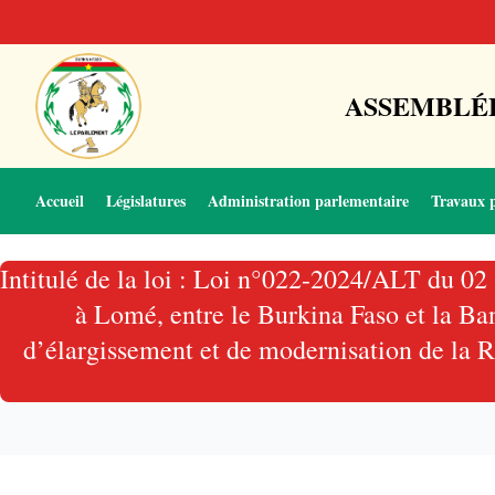
ASSEMBLÉE
Accueil
Législatures
Administration parlementaire
Travaux 
Intitulé de la loi : Loi n°022-2024/ALT du 02 
à Lomé, entre le Burkina Faso et la Ba
d’élargissement et de modernisation de la 