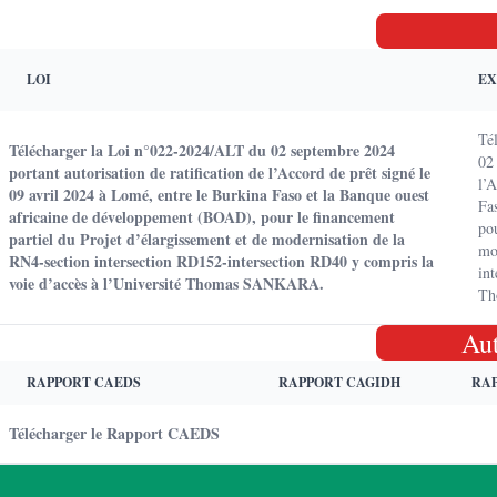
LOI
EX
Té
Télécharger la Loi n°022-2024/ALT du 02 septembre 2024
02 
portant autorisation de ratification de l’Accord de prêt signé le
l’
09 avril 2024 à Lomé, entre le Burkina Faso et la Banque ouest
Fa
africaine de développement (BOAD), pour le financement
pou
partiel du Projet d’élargissement et de modernisation de la
mo
RN4-section intersection RD152-intersection RD40 y compris la
in
voie d’accès à l’Université Thomas SANKARA.
Th
Au
RAPPORT CAEDS
RAPPORT CAGIDH
RA
Télécharger le Rapport CAEDS