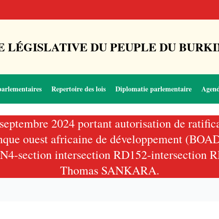
 LÉGISLATIVE DU PEUPLE DU BURKI
parlementaires
Repertoire des lois
Diplomatie parlementaire
Agen
septembre 2024 portant autorisation de ratifica
nque ouest africaine de développement (BOAD)
RN4-section intersection RD152-intersection RD
Thomas SANKARA.