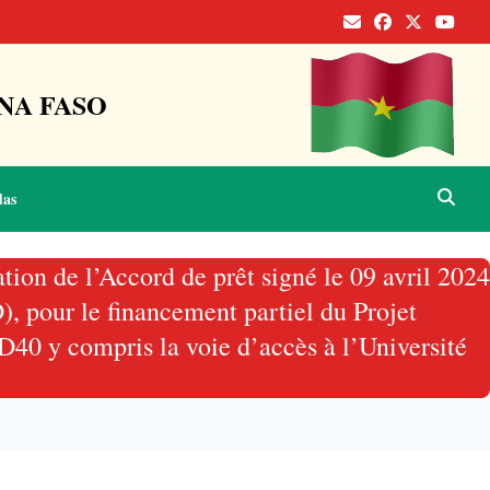
NA FASO
das
tion de l’Accord de prêt signé le 09 avril 2024
, pour le financement partiel du Projet
40 y compris la voie d’accès à l’Université