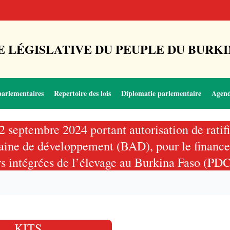
 LÉGISLATIVE DU PEUPLE DU BURKI
parlementaires
Repertoire des lois
Diplomatie parlementaire
Agen
 septembre 2024 portant autorisation de ratifi
icaine de développement (BAD), pour le financ
rs intégrées de l’élevage au Burkina Faso (P
KITS