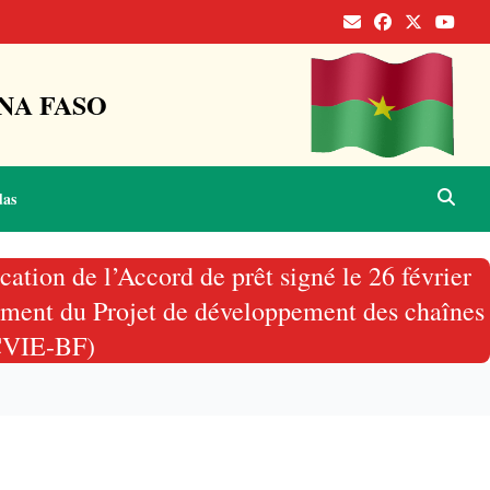
NA FASO
das
cation de l’Accord de prêt signé le 26 février
ement du Projet de développement des chaînes
DCVIE-BF)