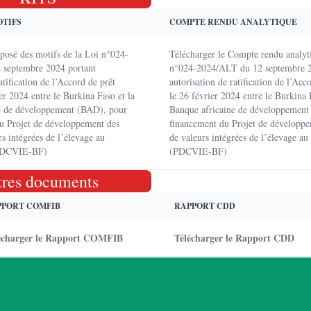
OTIFS
COMPTE RENDU ANALYTIQUE
xposé des motifs de la Loi n°024-
Télécharger le Compte rendu analyt
 septembre 2024 portant
n°024-2024/ALT du 12 septembre 2
atification de l’Accord de prêt
autorisation de ratification de l’Acc
ier 2024 entre le Burkina Faso et la
le 26 février 2024 entre le Burkina 
e de développement (BAD), pour
Banque africaine de développement
du Projet de développement des
financement du Projet de développe
rs intégrées de l’élevage au
de valeurs intégrées de l’élevage a
(PDCVIE-BF)
(PDCVIE-BF)
tres documents
PPORT COMFIB
RAPPORT CDD
écharger le Rapport COMFIB
Télécharger le Rapport CDD