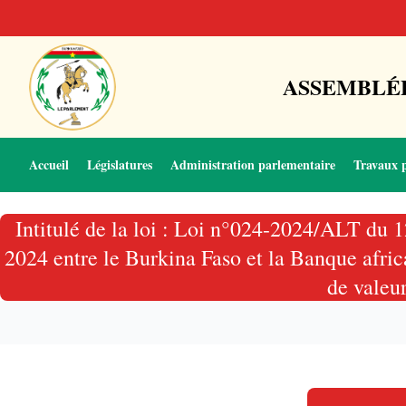
ASSEMBLÉE
Accueil
Législatures
Administration parlementaire
Travaux 
Intitulé de la loi : Loi n°024-2024/ALT du 12
2024 entre le Burkina Faso et la Banque afr
de valeu