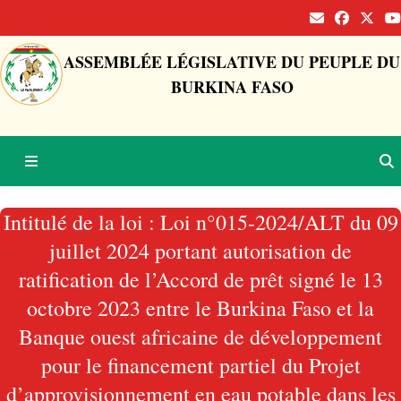
ASSEMBLÉE LÉGISLATIVE DU PEUPLE DU
BURKINA FASO
Intitulé de la loi : Loi n°015-2024/ALT du 09
juillet 2024 portant autorisation de
ratification de l’Accord de prêt signé le 13
octobre 2023 entre le Burkina Faso et la
Banque ouest africaine de développement
pour le financement partiel du Projet
d’approvisionnement en eau potable dans les