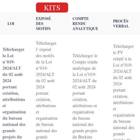
KITS
EXPOSÉ
COMPTE
PROCÈS
LOI
DES
RENDU
VERBAL
MOTIFS
ANALYTIQUE
Télécharger
Télécharger
Télécharger
l' exposé
le PV
la Loi
des motifs
Télécharger le
relatif à la
n°019-
de la Loi
Compte rendu
Loi n°019-
2024/ALT
n°019-
analytique de
2024/ALT
du 02 août
2024/ALT
la Loi n°019-
du 02 août
2024
du 02 août
2024/ALT du
2024
portant
2024
02 août 2024
portant
création,
portant
portant
création,
attributions
création,
création,
attributions
et
attributions
attributions et
et
organisation
et
organisation
organisation
du bureau
organisation
du bureau
du bureau
national des
du bureau
national des
national des
grands
national des
grands projets
grands
projets du
grands
du Burkina
projets du