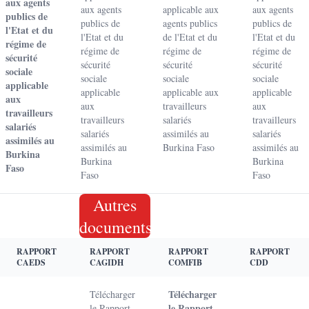
aux agents
aux agents
applicable aux
aux agents
publics de
publics de
agents publics
publics de
l'Etat et du
l'Etat et du
de l'Etat et du
l'Etat et du
régime de
régime de
régime de
régime de
sécurité
sécurité
sécurité
sécurité
sociale
sociale
sociale
sociale
applicable
applicable
applicable aux
applicable
aux
aux
travailleurs
aux
travailleurs
travailleurs
salariés
travailleurs
salariés
salariés
assimilés au
salariés
assimilés au
assimilés au
Burkina Faso
assimilés au
Burkina
Burkina
Burkina
Faso
Faso
Faso
Autres
documents
RAPPORT
RAPPORT
RAPPORT
RAPPORT
CAEDS
CAGIDH
COMFIB
CDD
Télécharger
Télécharger
le Rapport
le Rapport