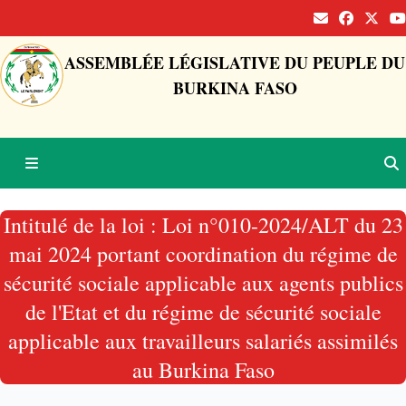
ASSEMBLÉE LÉGISLATIVE DU PEUPLE DU
BURKINA FASO
Intitulé de la loi : Loi n°010-2024/ALT du 23
mai 2024 portant coordination du régime de
sécurité sociale applicable aux agents publics
de l'Etat et du régime de sécurité sociale
applicable aux travailleurs salariés assimilés
au Burkina Faso