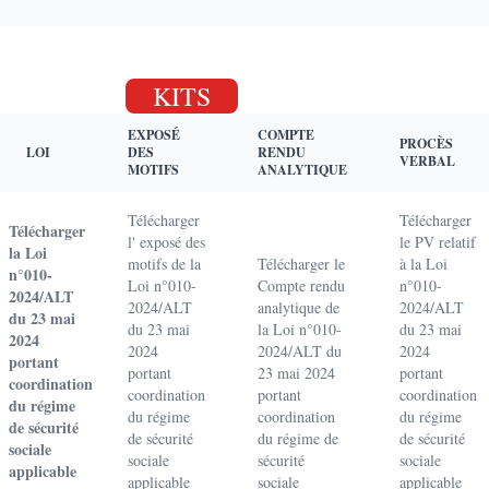
KITS
EXPOSÉ
COMPTE
PROCÈS
LOI
DES
RENDU
VERBAL
MOTIFS
ANALYTIQUE
Télécharger
Télécharger
Télécharger
l' exposé des
le PV relatif
la Loi
motifs de la
Télécharger le
à la Loi
n°010-
Loi n°010-
Compte rendu
n°010-
2024/ALT
2024/ALT
analytique de
2024/ALT
du 23 mai
du 23 mai
la Loi n°010-
du 23 mai
2024
2024
2024/ALT du
2024
portant
portant
23 mai 2024
portant
coordination
coordination
portant
coordination
du régime
du régime
coordination
du régime
de sécurité
de sécurité
du régime de
de sécurité
sociale
sociale
sécurité
sociale
applicable
applicable
sociale
applicable