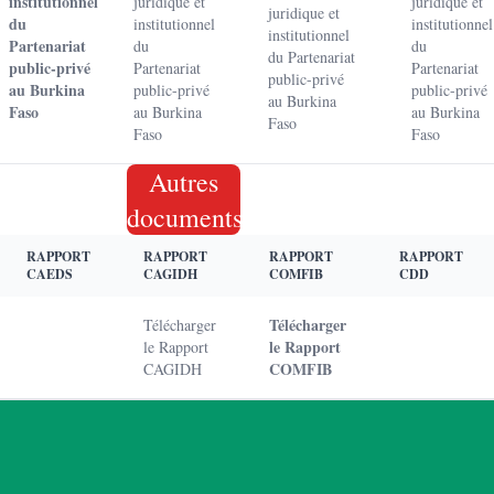
institutionnel
juridique et
juridique et
juridique et
du
institutionnel
institutionnel
institutionnel
Partenariat
du
du
du Partenariat
public-privé
Partenariat
Partenariat
public-privé
au Burkina
public-privé
public-privé
au Burkina
Faso
au Burkina
au Burkina
Faso
Faso
Faso
Autres
documents
RAPPORT
RAPPORT
RAPPORT
RAPPORT
CAEDS
CAGIDH
COMFIB
CDD
Télécharger
Télécharger
le Rapport
le Rapport
COMFIB
CAGIDH