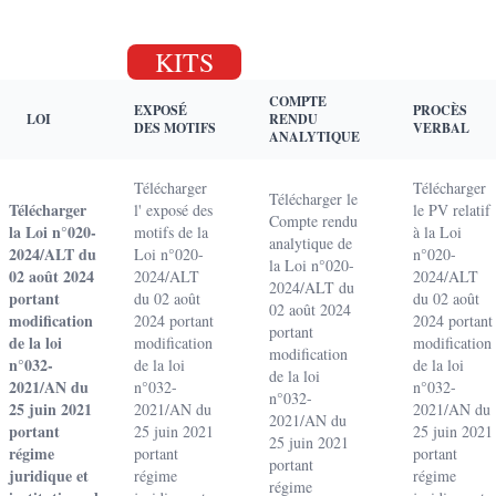
KITS
COMPTE
EXPOSÉ
PROCÈS
LOI
RENDU
DES MOTIFS
VERBAL
ANALYTIQUE
Télécharger
Télécharger
Télécharger le
Télécharger
l' exposé des
le PV relatif
Compte rendu
la Loi n°020-
motifs de la
à la Loi
analytique de
2024/ALT du
Loi n°020-
n°020-
la Loi n°020-
02 août 2024
2024/ALT
2024/ALT
2024/ALT du
portant
du 02 août
du 02 août
02 août 2024
modification
2024 portant
2024 portant
portant
de la loi
modification
modification
modification
n°032-
de la loi
de la loi
de la loi
2021/AN du
n°032-
n°032-
n°032-
25 juin 2021
2021/AN du
2021/AN du
2021/AN du
portant
25 juin 2021
25 juin 2021
25 juin 2021
régime
portant
portant
portant
juridique et
régime
régime
régime