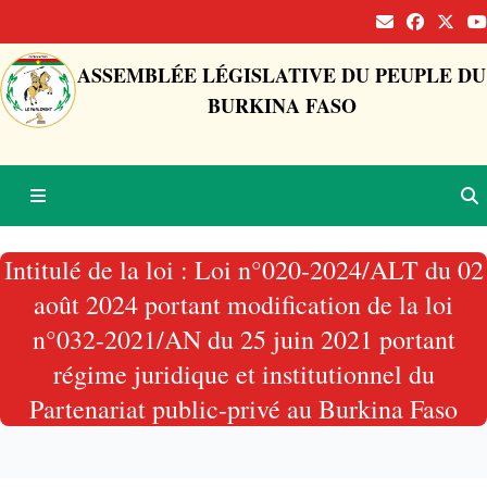
ASSEMBLÉE LÉGISLATIVE DU PEUPLE DU
BURKINA FASO
Intitulé de la loi : Loi n°020-2024/ALT du 02
août 2024 portant modification de la loi
n°032-2021/AN du 25 juin 2021 portant
régime juridique et institutionnel du
Partenariat public-privé au Burkina Faso