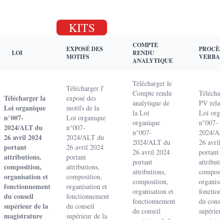
KITS
COMPTE
EXPOSÉ DES
PROCÈ
LOI
RENDU
MOTIFS
VERBA
ANALYTIQUE
Télécharger le
Télécharger l'
Compte rendu
Télécha
Télécharger la
exposé des
analytique de
PV relat
Loi organique
motifs de la
la Loi
Loi or
n°007-
Loi organique
organique
n°007-
2024/ALT du
n°007-
n°007-
2024/A
26 avril 2024
2024/ALT du
2024/ALT du
26 avri
portant
26 avril 2024
26 avril 2024
portant
attributions,
portant
portant
attribut
composition,
attributions,
attributions,
composi
organisation et
composition,
composition,
organis
fonctionnement
organisation et
organisation et
foncti
du conseil
fonctionnement
fonctionnement
du cons
supérieur de la
du conseil
du conseil
supérie
magistrature
supérieur de la