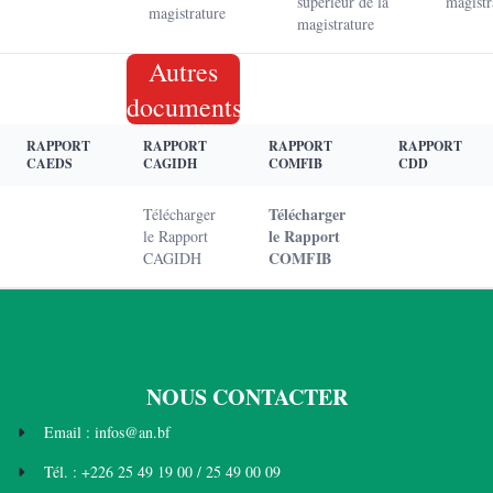
supérieur de la
magistr
magistrature
magistrature
Autres
documents
RAPPORT
RAPPORT
RAPPORT
RAPPORT
CAEDS
CAGIDH
COMFIB
CDD
Télécharger
Télécharger
le Rapport
le Rapport
COMFIB
CAGIDH
NOUS CONTACTER
Email : infos@an.bf
Tél. : +226 25 49 19 00 / 25 49 00 09