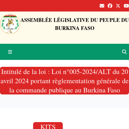
ASSEMBLÉE LÉGISLATIVE DU PEUPLE DU
BURKINA FASO
Intitulé de la loi : Loi n°005-2024/ALT du 20
avril 2024 portant règlementation générale de
la commande publique au Burkina Faso
KITS