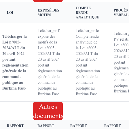
COMPTE
EXPOSÉ DES
PROCÈS
LOI
RENDU
MOTIFS
VERBAL
ANALYTIQUE
Télécharger l'
Télécharger le
Télécharg
Télécharger la
exposé des
Compte rendu
PV relati
Loi n°005-
motifs de la
analytique de
Loi n°00
2024/ALT du
Loi n°005-
la Loi n°005-
2024/AL
20 avril 2024
2024/ALT du
2024/ALT du
20 avril 
portant
20 avril 2024
20 avril 2024
portant
règlementation
portant
portant
règlemen
générale de la
règlementation
règlementation
générale 
commande
générale de la
générale de la
comman
publique au
commande
commande
publique
Burkina Faso
publique au
publique au
Burkina 
Burkina Faso
Burkina Faso
Autres
documents
RAPPORT
RAPPORT
RAPPORT
RAPPORT