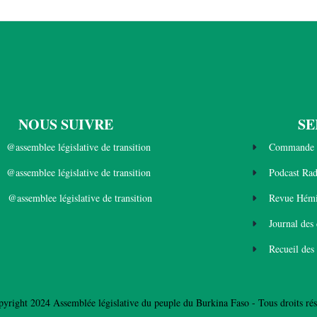
NOUS SUIVRE
SE
@assemblee législative de transition
Commande 
@assemblee législative de transition
Podcast Ra
@assemblee législative de transition
Revue Hémi
Journal des
Recueil des
yright 2024 Assemblée législative du peuple du Burkina Faso - Tous droits rés