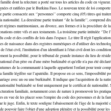
 famille dont la relecture a porté sur tous les articles du code en vigueur
ées et ratifiées par le Burkina Faso. Le nouveau texte de loi comporte mil
ère partie consacrée aux ‘’personnes’’ comporte cinq (05) titres qui tra
e la nationalité. La deuxième partie traitant ‘’de la famille’’, comprend di
 régimes matrimoniaux, au divorce, aux formes et à la procédure de la sé
onations entre vifs et aux testaments. La troisième partie intitulée ‘’De 
du code et des conflits de lois dans l'espace. Le titre II régit l'applicati
ctes de naissance dans des registres numériques et d'utiliser des technolog
de l'état civil, l'institution d'un identifiant à l'état civil dont les condi
ment la possibilité, pour le tribunal de grande instance du lieu de rés
e national d'un père ou d'une mère burkinabè et qu'elle n'a pas été déclar
tumes de la communauté à laquelle appartient l'enfant pour tenir compte 
ille légifère sur l’apatridie. Il propose en ce sens, l'impossibilité po
ariage avec un ou une burkinabè. Il indique que l'acquisition de la nati
ionalité burkinabè se font uniquement par le certificat de nationalité. S’a
ructuration familiale, notamment ceux de nature à promouvoir les pratique
ers en vue de les placer sous l'empire du code des personnes et de la fami
 le juge. Enfin, le texte souligne l'abaissement de l'âge de la majorité ci
rs de pouvoir faire l'objet d'une adoption plénière et la possibilité pour l