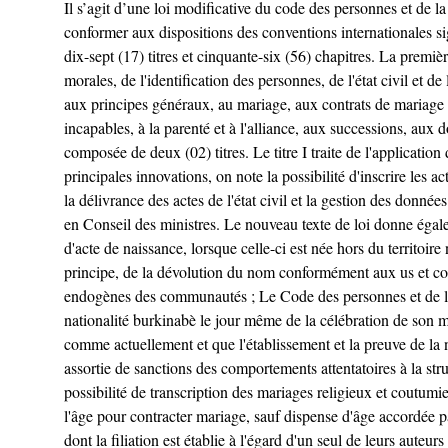
Il s’agit d’une loi modificative du code des personnes et de la
conformer aux dispositions des conventions internationales sign
dix-sept (17) titres et cinquante-six (56) chapitres. La premi
morales, de l'identification des personnes, de l'état civil et d
aux principes généraux, au mariage, aux contrats de mariage et
incapables, à la parenté et à l'alliance, aux successions, aux d
composée de deux (02) titres. Le titre I traite de l'application 
principales innovations, on note la possibilité d'inscrire les a
la délivrance des actes de l'état civil et la gestion des données 
en Conseil des ministres. Le nouveau texte de loi donne égale
d'acte de naissance, lorsque celle-ci est née hors du territoir
principe, de la dévolution du nom conformément aux us et cou
endogènes des communautés ; Le Code des personnes et de la fam
nationalité burkinabè le jour même de la célébration de son m
comme actuellement et que l'établissement et la preuve de la nat
assortie de sanctions des comportements attentatoires à la st
possibilité de transcription des mariages religieux et coutumi
l'âge pour contracter mariage, sauf dispense d'âge accordée par
dont la filiation est établie à l'égard d'un seul de leurs auteu