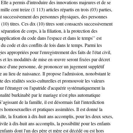
. Elle a permis d'introduire des innovations majeures et de se
le cent treize (1 113) articles répartis en trois (03) parties,
itent successivement des personnes physiques, des personnes
x (10) titres. Ces dix (10) titres sont consacrés successivement
paration de corps, à la filiation, à la protection des
l'application du code dans l'espace et dans le temps’’ est
on du code et des conflits de lois dans le temps. Parmi les
ies appropriées pour l'enregistrement des faits de l'état civil,
tions et les modalités de mise en œuvre seront fixées par décret
idence d'une personne, de prononcer un jugement supplétif
ée au lieu de naissance. Il propose l'admission, nonobstant le
des réalités socio-culturelles et promouvoir les valeurs
ur l'étranger ou l'apatride d'acquérir systématiquement la
onalité burkinabè par le mariage n'est plus automatique
gissant de la famille, il est désormais fait l'interdiction
s homosexuelles et pratiques assimilées. Il est donné la
lle, la fixation à dix-huit ans accomplis, pour les deux sexes,
vile à dix-huit ans accomplis, la possibilité pour les enfants
es enfants dont l'un des père et mère est décédé ou est hors